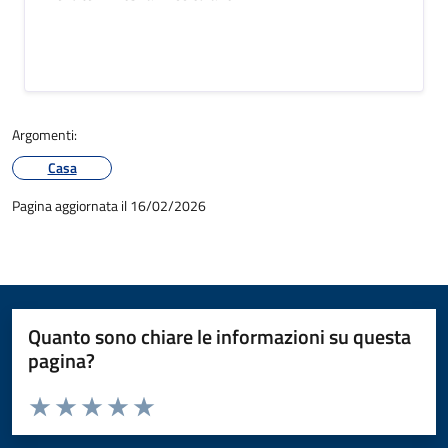
Argomenti:
Casa
Pagina aggiornata il 16/02/2026
Quanto sono chiare le informazioni su questa
pagina?
Valuta da 1 a 5 stelle la pagina
Valuta 1 stelle su 5
Valuta 2 stelle su 5
Valuta 3 stelle su 5
Valuta 4 stelle su 5
Valuta 5 stelle su 5