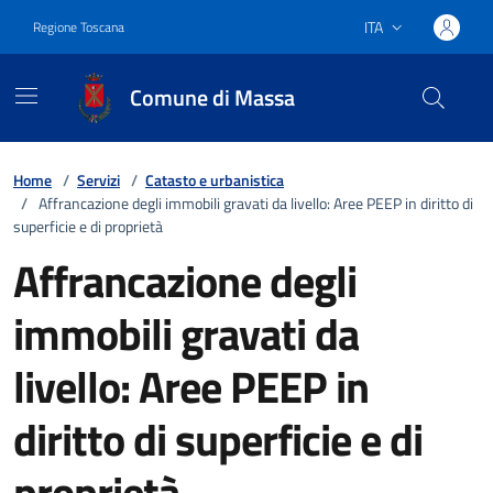
Vai ai contenuti
Vai al footer
ITA
Regione Toscana
Lingua attiva:
Comune di Massa
Home
/
Servizi
/
Catasto e urbanistica
/
Affrancazione degli immobili gravati da livello: Aree PEEP in diritto di
superficie e di proprietà
Affrancazione degli
immobili gravati da
livello: Aree PEEP in
diritto di superficie e di
proprietà