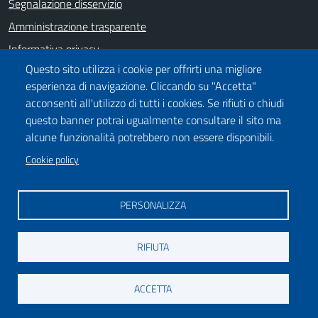
Segnalazione disservizio
Amministrazione trasparente
Informativa privacy
Questo sito utilizza i cookie per offrirti una migliore
Prenotazione appuntamento
esperienza di navigazione. Cliccando su "Accetta"
Note legali
acconsenti all'utilizzo di tutti i cookies. Se rifiuti o chiudi
Dichiarazione di accessibilità
questo banner potrai ugualmente consultare il sito ma
alcune funzionalità potrebbero non essere disponibili.
Cookie policy
SEGUICI SU
Collegamento a Facebook
Collegamento alla pagina di youtube
Collegamento a Istagram
PERSONALIZZA
RIFIUTA
Media policy
Mappa del sito
Piano di miglioramento del sito
Accesso riservato ai dipendenti del Comune
ACCETTA